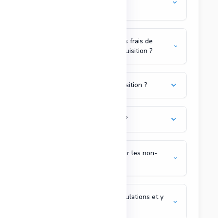
rentabilité ?
PIL inclut-il une analyse des frais de
notaire et autres frais d’acquisition ?
Comment est calculé l'imposition ?
Le simulateur est-il gratuit ?
Est-ce que PIL est utile pour les non-
résidents fiscaux français ?
Puis-je enregistrer mes simulations et y
accéder plus tard ?