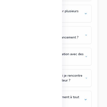
Est-ce que je peux comparer plusieurs
simulations ?
Est-ce que PIL propose des
recommandations sur le financement ?
Peut-on partager une simulation avec des
partenaires ou conseillers ?
Comment obtenir de l’aide si je rencontre
un problème avec le simulateur ?
Puis-je résilier mon abonnement à tout
moment ?