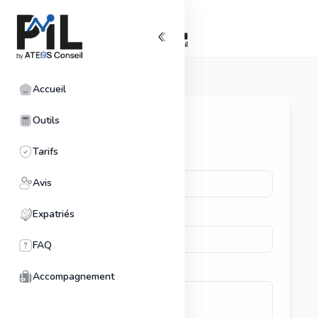
Accueil
Outils
Contactez-nous
Tarifs
Nom complet
Avis
Expatriés
Email
FAQ
Message
Accompagnement