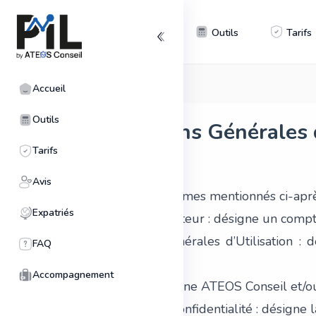
Accueil
Outils
Tarifs
Accueil
Outils
Conditions Générales d
Tarifs
1. Définitions
Avis
Chacun des termes mentionnés ci-après 
Expatriés
Compte Utilisateur : désigne un compte
Conditions Générales d’Utilisation : 
FAQ
Utilisateurs.
Accompagnement
Partie(s) : désigne ATEOS Conseil et/ou 
Politique de Confidentialité : désigne