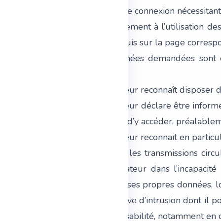
via un portail de connexion nécessitant
5.1.3. Préalablement à l’utilisation de
formulaire requis sur la page corresp
5.1.4. Les données demandées sont co
Plateforme.
5.1.5. L’Utilisateur reconnaît dispose
5.1.6. L’Utilisateur déclare être infor
lui permettant d’y accéder, préalableme
5.1.7. L’Utilisateur reconnait en partic
sur lesquelles les transmissions circ
plaçant l’Utilisateur dans l’incapaci
terminal et de ses propres données, l
virus ou tentative d’intrusion dont il
entière responsabilité, notamment en