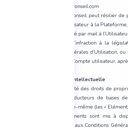
contact@ateosconseil.com
11.2. ATEOS Conseil peut résilier de p
l’accès de l’Utilisateur à la Platefor
d’un mois notifié par mail à l’Utilisateu
11.3. En cas d’infraction à la légi
Conditions Générales d’Utilisation, o
supprimer un Compte utilisateur, apr
de sept jours.
12. Propriété intellectuelle
12.1. L’intégralité des droits de propr
droits des producteurs de bases de 
Plateforme elle-même (les « Eléments
12.2. Ces Eléments sont mis à dispo
conformément aux Conditions Générales