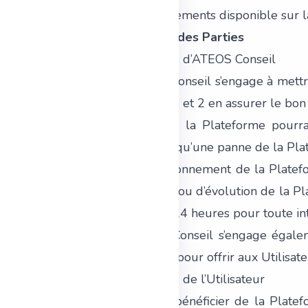
moyens de paiements disponible sur la
8. Obligations des Parties
8.1. Obligations d’ATEOS Conseil
8.1.1. ATEOS Conseil s’engage à mett
et 7 jours sur 7 et 2 en assurer le bon
8.1.2. L’accès à la Plateforme pour
majeure, telle qu’une panne de la Pla
8.1.3. Le fonctionnement de la Plate
de mise à jour ou d’évolution de la Pl
un préavis de 24 heures pour toute in
8.1.4. ATEOS Conseil s’engage égalemen
Plateforme, et pour offrir aux Utilisate
8.2. Obligations de l’Utilisateur
8.2.1. Afin de bénéficier de la Platef