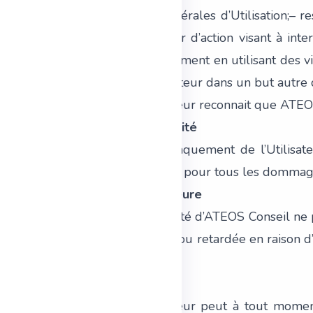
Conditions Générales d’Utilisation;– r
ne pas engager d’action visant à inte
accéder, notamment en utilisant des vi
Compte Utilisateur dans un but autre q
8.2.2. L’Utilisateur reconnait que ATEO
9. Responsabilité
En cas de manquement de l’Utilisateu
ATEOS Conseil pour tous les dommages 
10. Force majeure
La responsabilité d’ATEOS Conseil ne 
est empêchée ou retardée en raison d’u
Code civil.
11. Résiliation
11.1. L’Utilisateur peut à tout moment