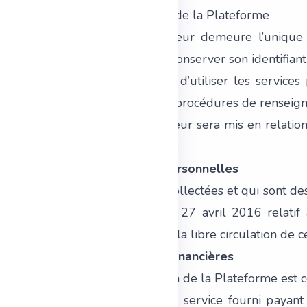
5.2. Utilisation de la Plateforme
5.2.1. L’Utilisateur demeure l’uniqu
conséquent à conserver son identifiant
5.2.2. Aux fins d’utiliser les servic
respectant les procédures de renseig
5.2.3. L’Utilisateur sera mis en relat
ATEOS Conseil.
6. Données personnelles
Les données collectées et qui sont 
du Conseil du 27 avril 2016 relatif
personnel et à la libre circulation de 
7. Conditions financières
7.1. L’Utilisation de la Plateforme est c
7.2. Tout autre service fourni payant